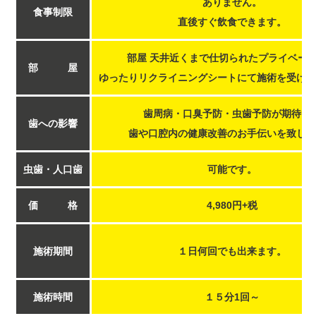
ありません。
食事制限
直後すぐ飲食できます。
部屋 天井近くまで仕切られたプライベー
部 屋
ゆったりリクライニングシートにて施術を受けて
歯周病・口臭予防・虫歯予防が期待で
歯への影響
歯や口腔内の健康改善のお手伝いを致しま
虫歯・人口歯
可能です。
価 格
4,980円+税
施術期間
１日何回でも出来ます。
施術時間
１５分1回～