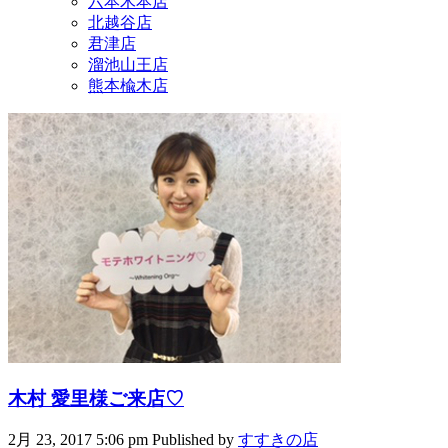
六本木本店
北越谷店
君津店
溜池山王店
熊本楡木店
木村 愛里様ご来店♡
2月 23, 2017 5:06 pm
Published by
すすきの店