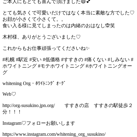
ご本人にもとても喜んで頂けました😄💕
とても気さくで可愛いだけではなく本当に素敵な方でした♡
お顔が小さくて小さくて。。
食い入る様に見てしまったのは内緒のおはなし🙊笑
木村様、ありがとうございました♡
これからもお仕事頑張ってくださいね✨
#札幌 #駅近 #安い #低価格 #すすきの #痛くない #しみない #
ホワイトニング #モテホワイトニング #ホワイトニングオー
グ
whitening Org・ﾎﾜｲﾄﾆﾝｸﾞ ｵｰｸﾞ
Web♡
http://org-susukino.jpn.org/ すすきの店 すすきの駅徒歩２
分！！！
Instagram♡フォローお願いします
https://www.instagram.com/whitening_org_susukino/