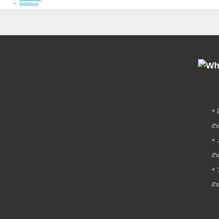
WordPress.org
<
の
<
の
<
の