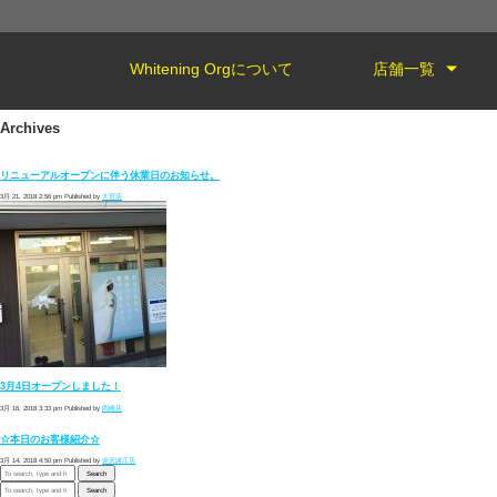
Whitening Orgについて
店舗一覧
Archives
リニューアルオープンに伴う休業日のお知らせ。
3月 21, 2018 2:56 pm
Published by
大宮店
3月4日オープンしました！
3月 16, 2018 3:33 pm
Published by
岡崎店
☆本日のお客様紹介☆
3月 14, 2018 4:50 pm
Published by
金沢諸江店
Search
Search