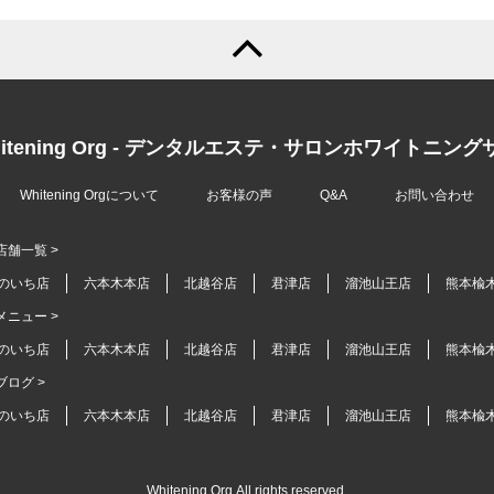
Whitening Orgについて
お客様の声
Q&A
お問い合わせ
 店舗一覧 >
のいち店
六本木本店
北越谷店
君津店
溜池山王店
熊本楡
 メニュー >
のいち店
六本木本店
北越谷店
君津店
溜池山王店
熊本楡
 ブログ >
のいち店
六本木本店
北越谷店
君津店
溜池山王店
熊本楡
Whitening Org,All rights reserved.