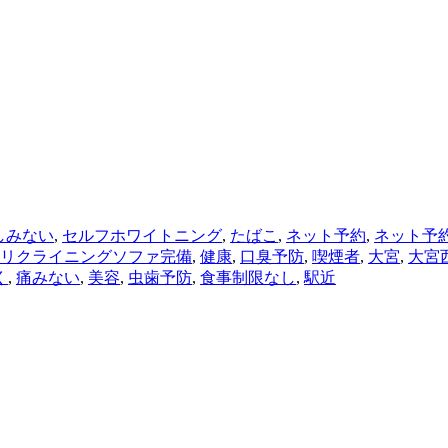
しみない
,
セルフホワイトニング
,
たばこ
,
ネット予約
,
ネット予
リクライニングソファ完備
,
健康
,
口臭予防
,
喫煙者
,
大宮
,
大宮
く
,
痛みない
,
美容
,
虫歯予防
,
食事制限なし
,
駅近