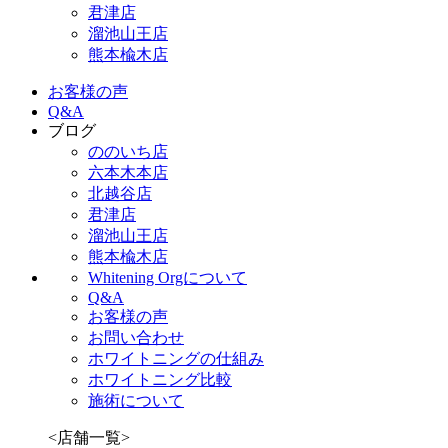
君津店
溜池山王店
熊本楡木店
お客様の声
Q&A
ブログ
ののいち店
六本木本店
北越谷店
君津店
溜池山王店
熊本楡木店
Whitening Orgについて
Q&A
お客様の声
お問い合わせ
ホワイトニングの仕組み
ホワイトニング比較
施術について
<店舗一覧>