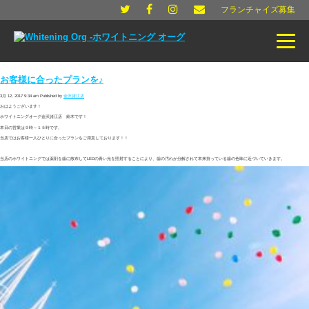
フランチャイズ募集
お客様に合ったプランを♪
3月 12, 2017 9:34 am
Published by
金沢諸江店
おはようございます！
ホワイトニングオーグ金沢諸江店 鈴木です！
本日の営業は９時～１５時です。
当店ではお客様一人ひとりに合ったプランをご用意しております！！
当店のホワイトニングでは薬剤を歯に散布してLEDの青い光を照射することにより、歯の汚れが分解されて本来持っている歯の色味に近づいていきます。