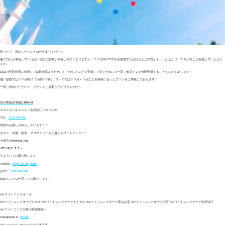
削ったり、漂白したりなどは一切ありません！
歯に汚れが着色していればいるほど効果が体感しやすくなりますが、２０分間LEDの光を照射すればほとんどの方がトーンが上がり、ツヤが出たと実感していただけ
ます。
LEDの照射時間に比例して効果が高まるため、しっかりと白さを実感して頂くためにも一度ご来店で２０分間照射することをおすすめします！
通い放題では３０分間(１５分間×２回)、コースでは２０分＋５分などお客様に合ったプランをご用意しております！
一度ご相談いただいて、プランをご提案させて頂きます(^^)
石川県金沢市諸江町6-24
ヨガスタジオユニオン金沢諸江スタジオ
2F
TEL
0120-399-346
皆様のお越しお待ちしています！！
モデル・俳優・歌手・プロアスリートが選ぶホワイトニング！！
今後共
Whitening Org
–
ﾎﾜｲﾄﾆﾝｸﾞ ｵｰｸﾞ
–
をよろしくお願い致します。
◎WEB
：
http://wh-org.com/
◎TEL
：
0120-399-346
SNS
もフォロー宜しくお願いします。
#
ホワイトニングオーグ
#
ホワイトニングオーグ六本木
#
ホワイトニングオーグすすきの
#
ホワイトニングオーグ富山山室
#
ホワイトニングオーグ大宮
#
ホワイトニングオーグ金沢諸江
#
ホワイトニング大切
#
美意識高い
Categorised in:
未分類
This post was written by 金沢諸江店