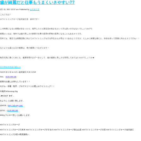
歯が綺麗だと仕事もうまくいきやすい??
3月 15, 2017 10:57 am
Published by
金沢諸江店
こんにちは！
ホワイトニングオーグ金沢諸江店 鈴木です！
この時期になると就職が決まったり、進学したりと新生活が始まるという方も多いのではないでしょうか(^^)
就職といえば、海外では歯の美しさの状態で仕事の採用や昇格の基準になることもあるそうです。
日本でも、最近では就職活動に向けてホワイトニングをする学生さんが増えつつあるようですが、たしかに綺麗な歯だと、自信を持って面接に向かえそうですね！！
なによりも歯とお口の健康は、体の健康につながります！
毎日元気に働くためにも、健康管理のまず一歩として、歯の健康と美しさを管理してみてはいかがでしょうか★
石川県金沢市諸江町6-24
ヨガスタジオユニオン金沢諸江スタジオ
2F
TEL
0120-399-346
皆様のお越しお待ちしています！！
モデル・俳優・歌手・プロアスリートが選ぶホワイトニング！！
今後共
Whitening Org
–
ﾎﾜｲﾄﾆﾝｸﾞ ｵｰｸﾞ
–
をよろしくお願い致します。
◎WEB
：
http://wh-org.com/
◎TEL
：
0120-399-346
SNS
もフォロー宜しくお願いします。
#
ホワイトニングオーグ
#
ホワイトニングオーグ六本木
#
ホワイトニングオーグすすきの
#
ホワイトニングオーグ富山山室
#
ホワイトニングオーグ大宮
#
ホワイトニングオーグ金沢諸江
#
ホワイトニング大切
#
美意識高い