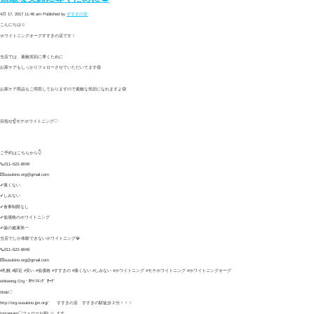
4月 17, 2017 11:46 am
Published by
すすきの店
こんにちは☺️
ホワイトニングオーグすすきの店です！
当店では、素敵笑顔に導くために
お家ケアもしっかりフォローさせていただいてます😄
お家ケア商品もご用意しておりますので素敵な笑顔になれますよ😄
目指せ☝️モテホワイトニング♡
ご予約はこちらから👇
📞011–522–8049
💌susukino.org@gmail.com
✔︎痛くない
✔︎しみない
✔︎食事制限なし
✔︎低価格のホワイトニング
✔︎歯の健康第一
当店でしか体験できないホワイトニング💎
📞011–522–8049
💌susukino.org@gmail.com
#札幌 #駅近 #安い #低価格 #すすきの #痛くない #しみない #ホワイトニング #モテホワイトニング #ホワイトニングオーグ
whitening Org・ﾎﾜｲﾄﾆﾝｸﾞ ｵｰｸﾞ
Web♡
http://org-susukino.jpn.org/ すすきの店 すすきの駅徒歩２分！！！
Instagram♡フォローお願いします