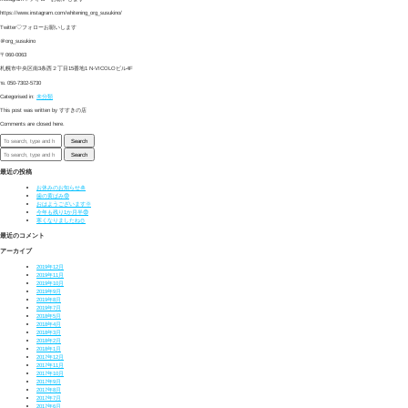
https://www.instagram.com/whitening_org_susukino/
Twitter♡フォローお願いします
＠org_susukino
〒060-0063
札幌市中央区南3条西２丁目15番地1 N-VICOLOビル4F
℡ 050-7302-5730
Categorised in:
未分類
This post was written by すすきの店
Comments are closed here.
Search
Search
最近の投稿
お休みのお知らせ🎍
歯の黄ばみ😨
おはようございます🌞
今年も残り1か月半😨
寒くなりましたね⛄
最近のコメント
アーカイブ
2019年12月
2019年11月
2019年10月
2019年9月
2019年8月
2019年7月
2018年5月
2018年4月
2018年3月
2018年2月
2018年1月
2017年12月
2017年11月
2017年10月
2017年9月
2017年8月
2017年7月
2017年6月