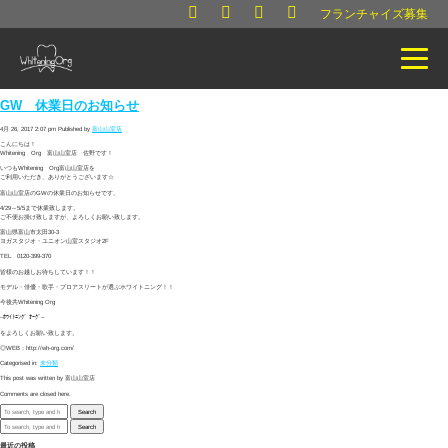
フランチャイズ募集
GW 休業日のお知らせ
4月 26, 2017 2:07 pm
Published by
富山山室店
こんにちは！
Whitening Org 富山山室店 佐野です！
いつもWhitening Org富山山室店を
ご利用いただき、ありがとうございます☆
富山山室店のGWの休業日のお知らせです。
4/29～5/5まで休業致します。
ご不便お掛け致しますが、よろしくお願い致します。
富山県富山市太田30-3
ヨガスタジオ・ユニオン山室スタジオ2F
TEL 0120-399-370
皆様のお越しお待ちしています！！
モデル・俳優・歌手・プロアスリートが選ぶホワイトニング！！
今後共Whitening Org
–ﾎﾜｲﾄﾆﾝｸﾞ ｵｰｸﾞ–
をよろしくお願い致します。
◎WEB：http://wh-org.com/
Categorised in:
未分類
This post was written by 富山山室店
Comments are closed here.
Search
Search
最近の投稿