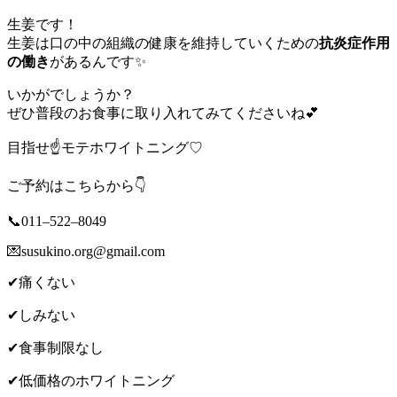
生姜です！
生姜は口の中の組織の健康を維持していくための
抗炎症作用
の働き
があるんです✨
いかがでしょうか？
ぜひ普段のお食事に取り入れてみてくださいね💕
目指せ☝️モテホワイトニング♡
ご予約はこちらから👇
📞011–522–8049
💌susukino.org@gmail.com
✔︎痛くない
✔︎しみない
✔︎食事制限なし
✔︎低価格のホワイトニング