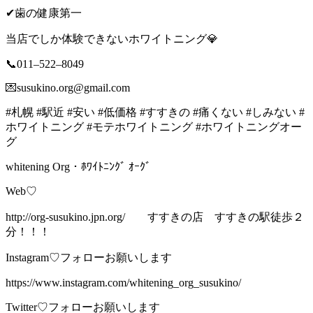
✔︎歯の健康第一
当店でしか体験できないホワイトニング💎
📞011–522–8049
💌susukino.org@gmail.com
#札幌 #駅近 #安い #低価格 #すすきの #痛くない #しみない #
ホワイトニング #モテホワイトニング #ホワイトニングオー
グ
whitening Org・ﾎﾜｲﾄﾆﾝｸﾞ ｵｰｸﾞ
Web♡
http://org-susukino.jpn.org/ すすきの店 すすきの駅徒歩２
分！！！
Instagram♡フォローお願いします
https://www.instagram.com/whitening_org_susukino/
Twitter♡フォローお願いします