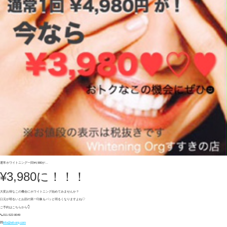
通常ホワイトニング一回¥4,980が…
¥3,980に！！！
大変お得なこの機会にホワイトニング始めてみませんか？
口元が明るいとお顔の第一印象もパッと明るくなりますよね♡
ご予約はこちらから👇
📞011-522-8049
💌
info@wh-org.com