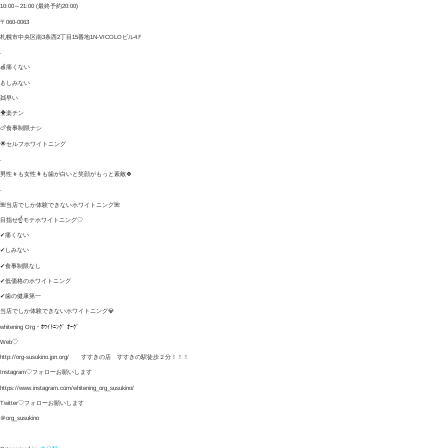
10:00～21:00 (最終予約20:00)
〒060-0063
札幌市中央区南3条西2丁目15番地1N-VICOLOビル4Ｆ
.
🍎痛くない
🍐しみない
👯早い
🐥楽チン
🍗食事制限ナシ
🌟セルフホワイトニング
.
男性👦も女性👩も歯が白いと笑顔がもっと素敵🍀
.
🌺当店でしか体験できないホワイトニング🌺
目指せ☝️モテホワイトニング♡
✔︎痛くない
✔︎しみない
✔︎食事制限なし
✔︎低価格のホワイトニング
✔︎歯の健康第一
当店でしか体験できないホワイトニング💎
whitening Org・ﾎﾜｲﾄﾆﾝｸﾞ ｵｰｸﾞ
Web♡
http://org-susukino.jpn.org/ すすきの店 すすきの駅徒歩２分！！！
Instagram♡フォローお願いします
https://www.instagram.com/whitening_org_susukino/
Twitter♡フォローお願いします
＠org_susukino