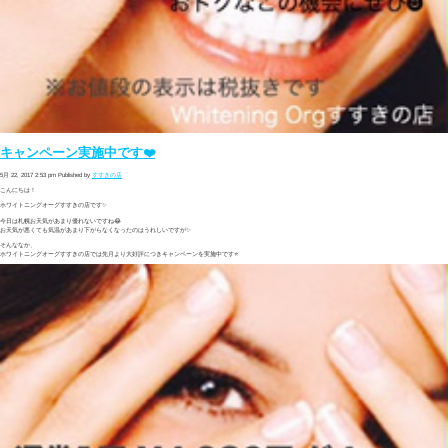
キャンペーン実施中です❤️
5月 22, 2017 2:53 pm
Published by
すすきの店
こんにちは！
ホワイトニングオーグすすきの店です✨
今日は札幌お天気があまり優れないですね😂
お天気が悪くても気温があまり下がらなくなったのはうれしいですが✨
そんななか、
ホワイトニングオーグすすきの店では先月より大好評につきキャンペーンを実施中です⭐️