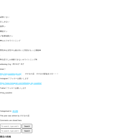
🍎痛くない
🍐しみない
👯早い
🐥楽チン
🍗食事制限ナシ
☀セルフホワイトニング
.
男性👱も女性👩も歯が白いと笑顔がもっと素敵🍀
.
🌺当店でしか体験できないホワイトニング🌺
whitening Org・ﾎﾜｲﾄﾆﾝｸﾞ ｵｰｸﾞ
Web♡
http://org-susukino.jpn.org/
すすきの店 すすきの駅徒歩２分！！！
Instagram♡フォローお願いします
https://www.instagram.com/whitening_org_susukino/
Twitter♡フォローお願いします
＠org_susukino
Categorised in:
未分類
This post was written by すすきの店
Comments are closed here.
Search
Search
最近の投稿