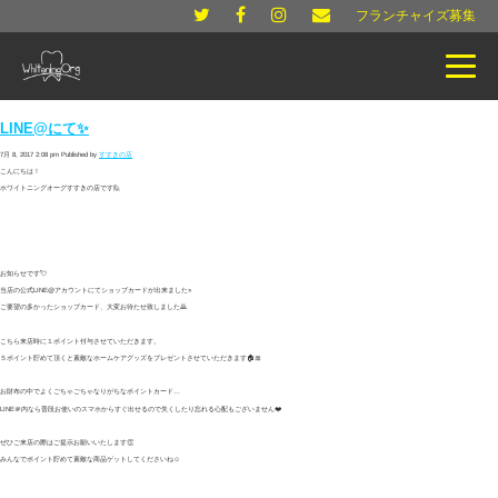
フランチャイズ募集
LINE@にて✨
7月 8, 2017 2:08 pm
Published by
すすきの店
こんにちは！
ホワイトニングオーグすすきの店です🙋
お知らせです💘
当店の公式LINE@アカウントにてショップカードが出来ました⭐︎
ご要望の多かったショップカード、大変お待たせ致しました🙇
こちら来店時に１ポイント付与させていただきます。
５ポイント貯めて頂くと素敵なホームケアグッズをプレゼントさせていただきます🏠🎀
お財布の中でよくごちゃごちゃなりがちなポイントカード…
LINE＠内なら普段お使いのスマホからすぐ出せるので失くしたり忘れる心配もございません❤️
ぜひご来店の際はご提示お願いいたします👏
みんなでポイント貯めて素敵な商品ゲットしてくださいね☺️