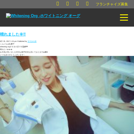
フランチャイズ募集
晴れました🌞‼️
8月 25, 2017 1:15 pm
Published by
すすきの店
こんにちは🙋🏾💛
whitening orgすすきの店です💁🏾💙
晴れたー☀️☀️☀️
お天気が良いせいか本日は御予約沢山頂いております🙏🏿♥️
いつもありがとうございます✨