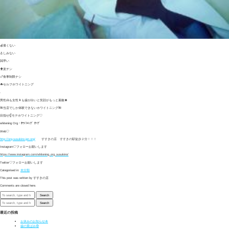
🍎痛くない
🍐しみない
👯早い
🐥楽チン
🍗食事制限ナシ
☀セルフホワイトニング
.
男性👱も女性👩も歯が白いと笑顔がもっと素敵🍀
🌺当店でしか体験できないホワイトニング🌺
目指せ☝モテホワイトニング♡
whitening Org・ﾎﾜｲﾄﾆﾝｸﾞ ｵｰｸﾞ
Web♡
http://org-susukino.jpn.org/
すすきの店 すすきの駅徒歩２分！！！
Instagram♡フォローお願いします
https://www.instagram.com/whitening_org_susukino/
Twitter♡フォローお願いします
Categorised in:
未分類
This post was written by すすきの店
Comments are closed here.
Search
Search
最近の投稿
お休みのお知らせ🎍
歯の黄ばみ😨