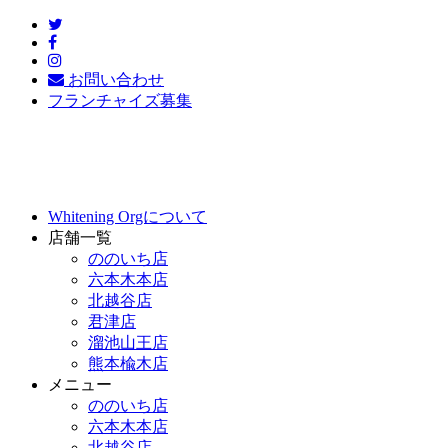
お問い合わせ
フランチャイズ募集
Whitening Orgについて
店舗一覧
ののいち店
六本木本店
北越谷店
君津店
溜池山王店
熊本楡木店
メニュー
ののいち店
六本木本店
北越谷店