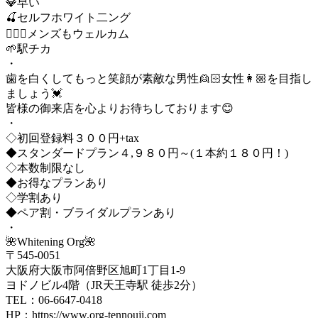
💎早い
🍒セルフホワイト二ング
🙆🏻‍♂️メンズもウェルカム
🌱駅チカ
・
歯を白くしてもっと笑顔が素敵な男性👱🏻女性👩🏼を目指し
ましょう💓
皆様の御来店を心よりお待ちしております😊
・
◇初回登録料３００円+tax
◆スタンダードプラン４,９８０円～(１本約１８０円！)
◇本数制限なし
◆お得なプランあり
◇学割あり
◆ペア割・ブライダルプランあり
・
🌺Whitening Org🌺
〒545-0051
大阪府大阪市阿倍野区旭町1丁目1-9
ヨドノビル4階（JR天王寺駅 徒歩2分）
TEL：06-6647-0418
HP：https://www.org-tennouji.com