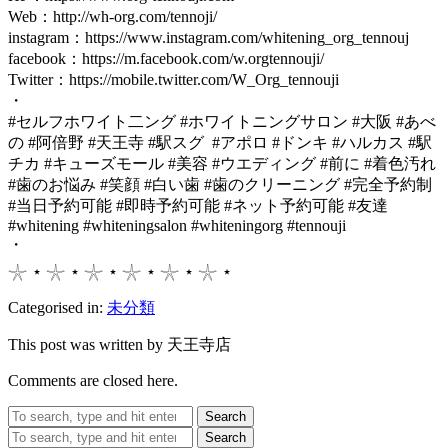
Web：http://wh-org.com/tennoji/
instagram：https://www.instagram.com/whitening_org_tennouj
facebook：https://m.facebook.com/w.orgtennouji/
Twitter：https://mobile.twitter.com/W_Org_tennouji
・
#セルフホワイト二ング #ホワイトニングサロン #大阪 #あべ
の #阿倍野 #天王寺 #駅スグ #アポロ #ドンキ #ハルカス #駅
チカ #キューズモール #美容 #ウエディング #前に #着色汚れ
#歯のお悩み #笑顔 #白い歯 #歯のクリーニング #完全予約制
#当日予約可能 #即時予約可能 #ネット予約可能 #友達
#whitening #whiteningsalon #whiteningorg #tennouji
・
𓇼 ⋆ 𓇼 ⋆ 𓇼 ⋆ 𓇼 ⋆ 𓇼 ⋆ 𓇼 ⋆
Categorised in:
未分類
This post was written by 天王寺店
Comments are closed here.
Search
Search