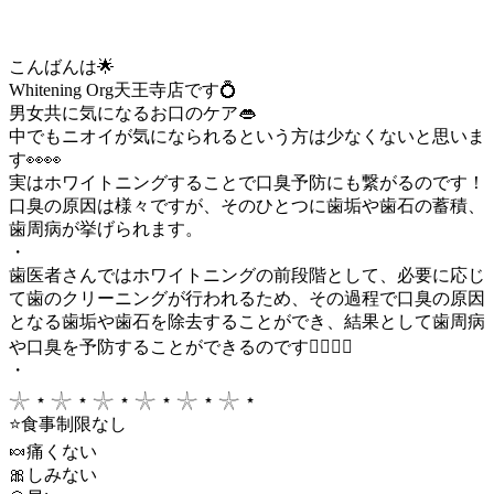
こんばんは🌟
Whitening Org天王寺店です💍
男女共に気になるお口のケア👄
中でもニオイが気になられるという方は少なくないと思いま
す👀👀
実はホワイトニングすることで口臭予防にも繋がるのです！
口臭の原因は様々ですが、そのひとつに歯垢や歯石の蓄積、
歯周病が挙げられます。
・
歯医者さんではホワイトニングの前段階として、必要に応じ
て歯のクリーニングが行われるため、その過程で口臭の原因
となる歯垢や歯石を除去することができ、結果として歯周病
や口臭を予防することができるのです☝🏼💡💡
・
𓇼 ⋆ 𓇼 ⋆ 𓇼 ⋆ 𓇼 ⋆ 𓇼 ⋆ 𓇼 ⋆
⭐️食事制限なし
🍬痛くない
🎀しみない