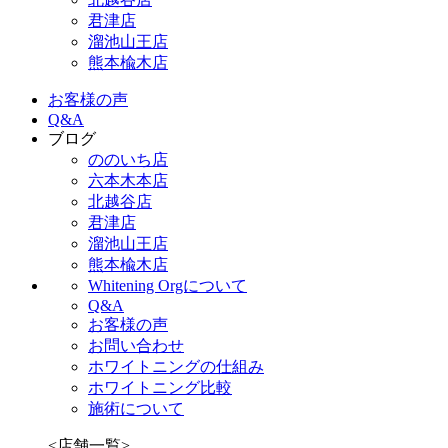
君津店
溜池山王店
熊本楡木店
お客様の声
Q&A
ブログ
ののいち店
六本木本店
北越谷店
君津店
溜池山王店
熊本楡木店
Whitening Orgについて
Q&A
お客様の声
お問い合わせ
ホワイトニングの仕組み
ホワイトニング比較
施術について
<店舗一覧>