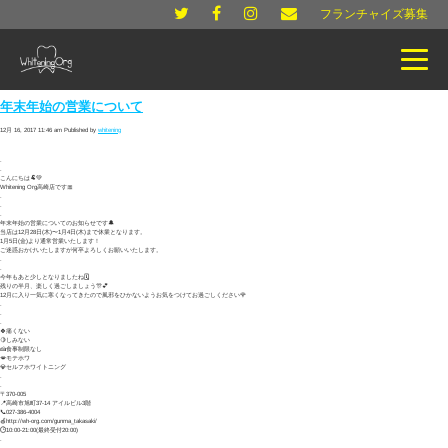
フランチャイズ募集
年末年始の営業について
12月 16, 2017 11:46 am
Published by
whitening
.
.
こんにちは🐏💚
Whitening Org高崎店です🎀
.
.
.
年末年始の営業についてのお知らせです🔔
当店は12月28日(木)〜1月4日(木)まで休業となります。
1月5日(金)より通常営業いたします！
ご迷惑おかけいたしますが何卒よろしくお願いいたします。
.
.
今年もあと少しとなりましたね🗓
残りの半月、楽しく過ごしましょう🎊💕
12月に入り一気に寒くなってきたので風邪をひかないようお気をつけてお過ごしください🌹
.
.
.
🍀痛くない
🍋しみない
🍰食事制限なし
💋モテホワ
💎セルフホワイトニング
.
.
〒370-005
📍高崎市旭町37-14 アイルビル3階
📞027-386-4004
🍎http://wh-org.com/gunma_takasaki/
🕒10:00-21:00(最終受付20:00)
.
.