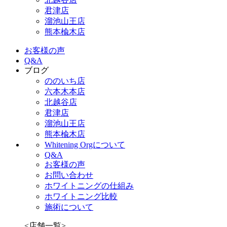
君津店
溜池山王店
熊本楡木店
お客様の声
Q&A
ブログ
ののいち店
六本木本店
北越谷店
君津店
溜池山王店
熊本楡木店
Whitening Orgについて
Q&A
お客様の声
お問い合わせ
ホワイトニングの仕組み
ホワイトニング比較
施術について
<店舗一覧>