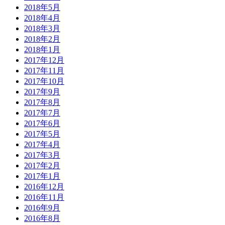
2018年5月
2018年4月
2018年3月
2018年2月
2018年1月
2017年12月
2017年11月
2017年10月
2017年9月
2017年8月
2017年7月
2017年6月
2017年5月
2017年4月
2017年3月
2017年2月
2017年1月
2016年12月
2016年11月
2016年9月
2016年8月