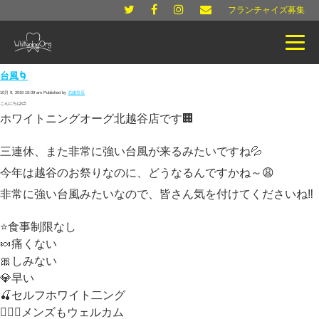
フランチャイズ募集
台風🌀
10月 9, 2019 10:09 am
Published by
北越谷店
こんにちは⛅
ホワイトニングオーグ北越谷店です🏢
三連休、また非常に強い台風が来るみたいですね💦
今年は越谷のお祭りなのに、どうなるんですかね～😩
非常に強い台風みたいなので、皆さん気を付けてくださいね‼
⭐️食事制限なし
🍬痛くない
🎀しみない
💎早い
🍒セルフホワイト二ング
🙆🏻‍♂️メンズもウェルカム