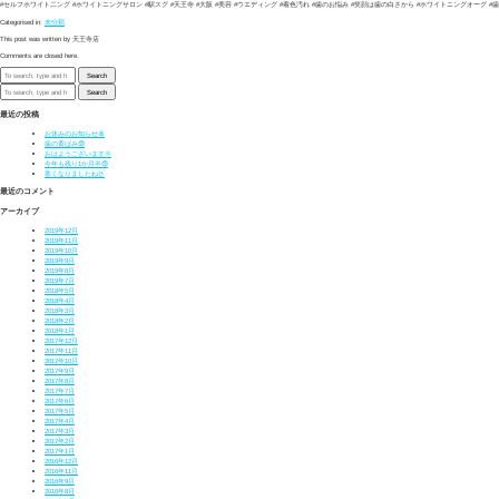
#セルフホワイト二ング #ホワイトニングサロン #駅スグ #天王寺 #大阪 #美容 #ウエディング #着色汚れ #歯のお悩み #笑顔は歯の白さから #ホワイトニングオーグ #歯のクリーニング #オーガニ
Categorised in:
未分類
This post was written by 天王寺店
Comments are closed here.
Search
Search
最近の投稿
お休みのお知らせ🎍
歯の黄ばみ😨
おはようございます🌞
今年も残り1か月半😨
寒くなりましたね⛄
最近のコメント
アーカイブ
2019年12月
2019年11月
2019年10月
2019年9月
2019年8月
2019年7月
2018年5月
2018年4月
2018年3月
2018年2月
2018年1月
2017年12月
2017年11月
2017年10月
2017年9月
2017年8月
2017年7月
2017年6月
2017年5月
2017年4月
2017年3月
2017年2月
2017年1月
2016年12月
2016年11月
2016年9月
2016年8月