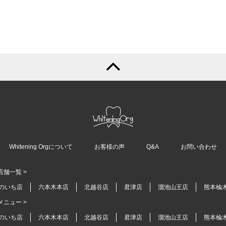
Whitening Orgについて
お客様の声
Q&A
お問い合わせ
 店舗一覧 >
のいち店
六本木本店
北越谷店
君津店
溜池山王店
熊本楡
 メニュー >
のいち店
六本木本店
北越谷店
君津店
溜池山王店
熊本楡