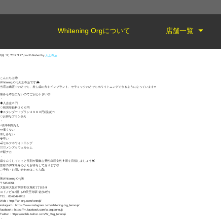
Whitening Orgについて
店舗一覧
9月 12, 2017 3:27 pm
Published by
天王寺店
こんにちは😎
Whitening Org天王寺店です🌦
当店は矯正中の方でも、差し歯の方やインプラント、セラミックの方でもホワイトニングできるようになっています⭐️
痛みも本当にないのでご安心下さい😊
・
◆入会金０円
◇初回登録料３００円
◆スタンダードプラン４９８０円(税抜)〜
◇お得なプランあり
・
⭐️食事制限なし
🍬痛くない
🎀しみない
💎早い
🍒セルフホワイト二ング
🙆🏻‍♂️メンズもウェルカム
🌱駅チカ
・
歯を白くしてもっと笑顔が素敵な男性👱🏻女性👩🏼を目指しましょう💓
皆様の御来店を心よりお待ちしております😊
ご予約・お問い合わせはこちら💁
・
🌺Whitening Org🌺
〒545-0051
大阪府大阪市阿倍野区旭町1丁目1-9
ヨドノビル4階（JR天王寺駅 徒歩2分）
TEL：06-6647-0418
Web：http://wh-org.com/tennoji/
instagram：https://www.instagram.com/whitening.org_tennouji/
facebook：https://m.facebook.com/w.orgtennouji/
Twitter：https://mobile.twitter.com/W_Org_tennouji
・