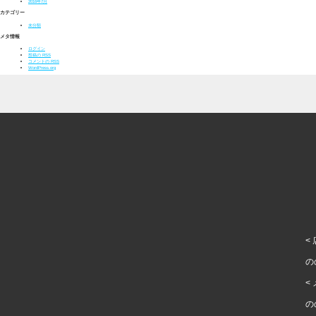
2016年7月
カテゴリー
未分類
メタ情報
ログイン
投稿の
RSS
コメントの
RSS
WordPress.org
<
の
<
の