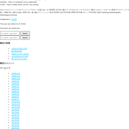
facebook：https://m.facebook.com/w.orgtennouji/
Twitter：https://mobile.twitter.com/W_Org_tennouji
・
#セルフホワイト二ング #ホワイトニングサロン #大阪 #あべの #阿倍野 #天王寺 #駅スグ #アポロ #ドンキ #ハルカス #駅チカ #キューズモール #美容 #ウエディング #
前に #着色汚れ #歯のお悩み #笑顔 #白い歯 #歯のクリーニング #完全予約制 #当日予約可能 #即時予約可能 #ネット予約可能 #友達 #whitening #whiteningsalon
#whiteningorg #tennouji
Categorised in:
未分類
This post was written by 天王寺店
Comments are closed here.
Search
Search
最近の投稿
お休みのお知らせ🎍
歯の黄ばみ😨
おはようございます🌞
今年も残り1か月半😨
寒くなりましたね⛄
最近のコメント
アーカイブ
2019年12月
2019年11月
2019年10月
2019年9月
2019年8月
2019年7月
2018年5月
2018年4月
2018年3月
2018年2月
2018年1月
2017年12月
2017年11月
2017年10月
2017年9月
2017年8月
2017年7月
2017年6月
2017年5月
2017年4月
2017年3月
2017年2月