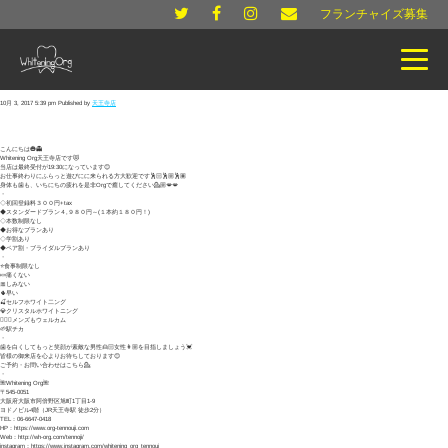
フランチャイズ募集
10月 3, 2017 5:39 pm
Published by
天王寺店
こんにちは🎃👻
Whitening Org天王寺店です😻
当店は最終受付が19:30になっています😊
お仕事終わりにふらっと遊びにに来られる方大歓迎です🕺🏻🕺🏼🕺🏽
身体も歯も、いちにちの疲れを是非Orgで癒してください💁🏼💋💋
・
◇初回登録料３００円+tax
◆スタンダードプラン４,９８０円～(１本約１８０円！)
◇本数制限なし
◆お得なプランあり
◇学割あり
◆ペア割・ブライダルプランあり
・
⭐️食事制限なし
🍬痛くない
🎀しみない
🌵早い
🍒セルフホワイト二ング
💎クリスタルホワイトニング
🙆🏻‍♂️メンズもウェルカム
🌱駅チカ
・
歯を白くしてもっと笑顔が素敵な男性👱🏻女性👩🏼を目指しましょう💓
皆様の御来店を心よりお待ちしております😊
ご予約・お問い合わせはこちら💁
・
🌺Whitening Org🌺
〒545-0051
大阪府大阪市阿倍野区旭町1丁目1-9
ヨドノビル4階（JR天王寺駅 徒歩2分）
TEL：06-6647-0418
HP：https://www.org-tennouji.com
Web：http://wh-org.com/tennoji/
instagram：https://www.instagram.com/whitening_org_tennouj